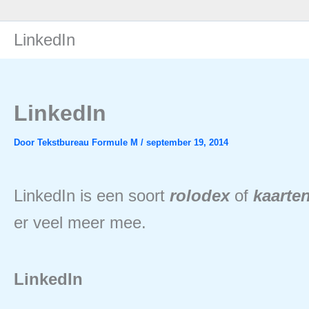
Ga
naar
LinkedIn
de
inhoud
LinkedIn
Door
Tekstbureau Formule M
/
september 19, 2014
LinkedIn is een soort
rolodex
of
kaarte
er veel meer mee.
LinkedIn